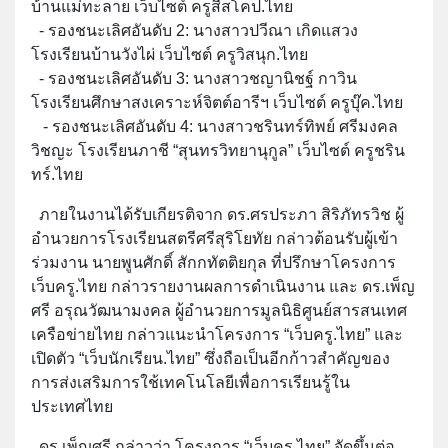
บ้านแม่ทะลาย เว็บไซต์ ครูสีสโคป.ไทย
- รองชนะเลิศอันดับ 2: นางสาวปวีณา เกิดแสวง
โรงเรียนบ้านวังไผ่ เว็บไซต์ ครูวิสนุก.ไทย
- รองชนะเลิศอันดับ 3: นางสาวชญานิชฐ์ กาวิน
โรงเรียนศึกษาสงเคราะห์จิตต์อารีฯ เว็บไซต์ ครูบุ๊ค.ไทย
- รองชนะเลิศอันดับ 4: นางสาวชรินทร์ทิพย์ ศรีมงคล
วิชญะ โรงเรียนภาชี “สุนทรวิทยานุกูล” เว็บไซต์ ครูชริน
ทร์.ไทย
ภายในงานได้รับเกียรติจาก ดร.ศรประภา สิริภัทรวิช ผู้
อำนวยการโรงเรียนสตรีศรีสุริโยทัย กล่าวต้อนรับผู้เข้า
ร่วมงาน นายพูนศักดิ์ สักกทัตติยกุล ที่ปรึกษาโครงการ
เว็บครู.ไทย กล่าวรายงานผลการดำเนินงาน และ ดร.เพ็ญ
ศรี อรุณวัฒนามงคล ผู้อำนวยการมูลนิธิศูนย์สารสนเทศ
เครือข่ายไทย กล่าวแนะนำโครงการ “เว็บครู.ไทย” และ
เปิดตัว “เว็บนักเรียน.ไทย” ซึ่งถือเป็นอีกก้าวสำคัญของ
การส่งเสริมการใช้เทคโนโลยีเพื่อการเรียนรู้ใน
ประเทศไทย
ดร.เพ็ญศรี กล่าวว่า โครงการ “เว็บครู.ไทย” จัดขึ้นต่อ